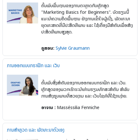
ຄົ້ນພົບພື້ນຖານຂອງການຕະຫຼາດກັບຫຼັກສູດ
"Marketing Basics for Beginners". ບົດຮຽນນີ້
ແນະນຳຄວາມຄິດພື້ນຖານ ຢ່າງການເຂົ້າໃຈຜູ້ເບີ່ງ, ພັດທະນາ
ຍຸດທະສາດທີ່ມີປະສິດທິພາບ ແລະ ໃຊ້ເຄື່ອງມືສຳຄັນເພື່ອສ້າງ
ປະສິດທິພາບສູງສຸດ.
ຄູສອນ:
Sylvie Graumann
ການອອກແບບກຣາຟິກ ແລະ ເວັບ
ຄົ້ນພົບສິ່ງສຳຄັນຂອງການອອກແບບກຣາຟິກ ແລະ ເວັບ.
ຫຼັກສູດຂອງພວກເຮົາຈະນຳທ່ານຮຽນທັກສະສຳຄັນ ສຳລັບ
ການສ້າງຮູບພາບທີ່ສວຍງາມ ແລະ ເວັບໄຊທ໌ທີ່ໃຊ້ງານງ່າຍ.
ອາຈານ :
Masséssilia Fenniche
ການສຳຫຼວດ ແລະ ພັດທະນາຕົວເອງ