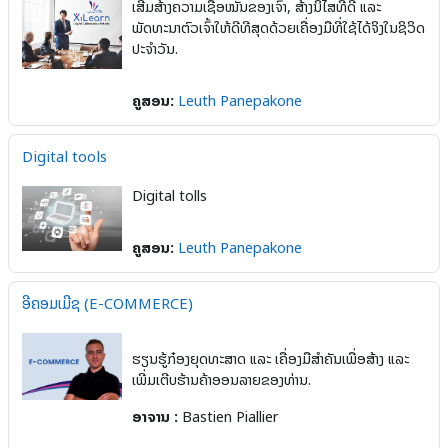
ເສີມສ້າງຄວາມເຊື່ອໝັ້ນຂອງເຈົ້າ, ສ້າງນິໄສທີ່ດີ ແລະ
ພັດທະນາຕົວເຈົ້າໃຫ້ດີທີສຸດດ້ວຍເຄື່ອງມືທີ່ໃຊ້ໄດ້ຈິງໃນຊິວິດ
ປະຈຳວັນ.
ຄູສອນ:
Leuth Panepakone
Digital tools
Digital tolls
ຄູສອນ:
Leuth Panepakone
ອີຄອມເມີຊ (E-COMMERCE)
ຮຽນຮູ້ກ໋ອງຍຸດທະສາດ ແລະ ເຄື່ອງມືສຳຄັນເພື່ອສ້າງ ແລະ
ເພີ່ມເຕີບຮ້ານຄ້າອອນລາຍຂອງທ່ານ.
ອາຈານ :
Bastien Piallier