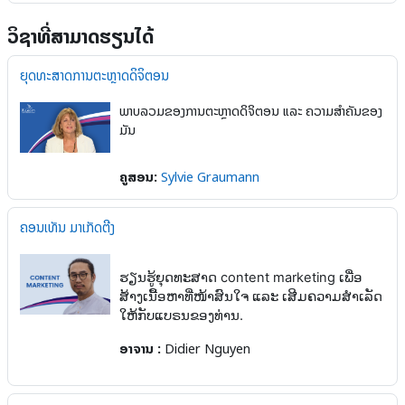
ວິຊາທີ່ສາມາດຮຽນໄດ້
ຍຸດທະສາດການຕະຫຼາດດິຈິຕອນ
ພາບລວມຂອງການຕະຫຼາດດິຈິຕອນ ແລະ ຄວາມສໍາຄັນຂອງ
ມັນ
ຄູສອນ:
Sylvie Graumann
ຄອນເທັນ ມາເກັດຕີງ
ຮຽນຮູ້ຍຸດທະສາດ content marketing ເພື່ອ
ສ້າງເນື້ອຫາທີ່ໜ້າສົນໃຈ ແລະ ເສີມຄວາມສຳເລັດ
ໃຫ້ກັບແບຣນຂອງທ່ານ.
ອາຈານ :
Didier Nguyen