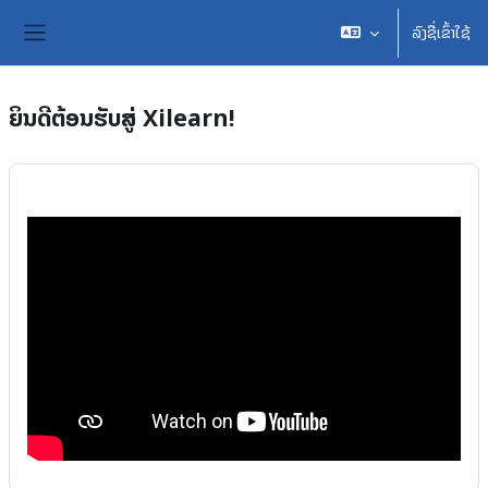
ຂ້າມໄປຫາເນື້ອຫາຫຼັກ
ລົງຊື່ເຂົ້າໃຊ້
ແຜງດ້ານຂ້າງ
ຍິນດີຕ້ອນຮັບສູ່ Xilearn!